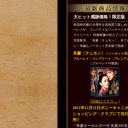
大ヒット感謝価格！限定版
韓流時代劇の大傑作を高画質で楽しめ
ーレイが、コンパクトなパッケージ＆
でリリース！ 特典映像や封入ブック
写真集等、「朱蒙〔チュモン〕」全て
に！本編もノーカット完全版で収録！
朱蒙〔チュモン〕
＜ノーカット完
ブルーレイ・コンプリート・プレミアム
（ブルーレイ45枚組）
[詳細はコチラ→
]
2011年12月21日ポニーキャニ
ショッピング・クラブにて先
売!!
＊
朱蒙キーホルダー付 先着300