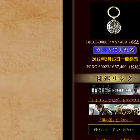
BRXG-00003/￥57,409（税
2012年2月15日一般発売
PCXG-60023/￥57,409（税
『アイリス』ナビゲードDVDサ
『風の国』公式サイト