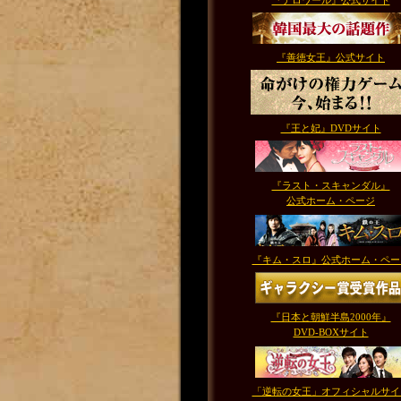
『テロワール』公式サイト
『善徳女王』公式サイト
『王と妃』DVDサイト
『ラスト・スキャンダル』
公式ホーム・ページ
『キム・スロ』公式ホーム・ペー
『日本と朝鮮半島2000年』
DVD-BOXサイト
「逆転の女王」オフィシャルサイ