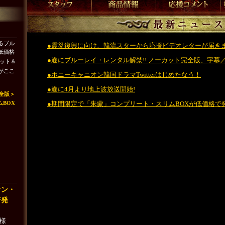
るブル
●震災復興に向け、韓流スターから応援ビデオレターが届き
低価格
●遂にブルーレイ・レンタル解禁!! ノーカット完全版、字幕／
レット＆
がここ
●ポニーキャニオン韓国ドラマTwitterはじめたなう！
●遂に4月より地上波放送開始!
全版＞
BOX
●期間限定で「朱蒙」コンプリート・スリムBOXが低価格で発
オン・
行発
名様