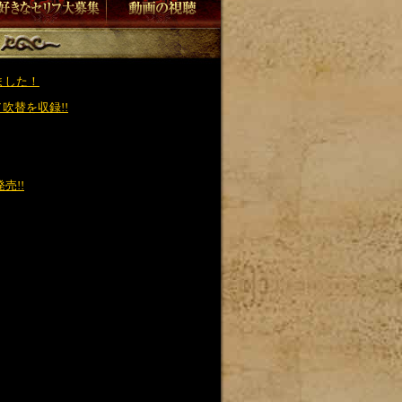
ました！
吹替を収録!!
売!!