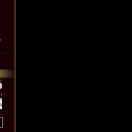
込）
込）
イト