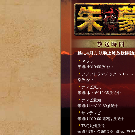
遂に4月より地上波放送開始
＊
BSフジ
毎週(土)19:00放送中
＊
アジアドラマチックTV★So-ne
挙放送中
＊
テレビ東京
毎週(木・金)12:35放送中
＊
テレビ愛知
毎週(月～金)9:30放送中
＊
サンテレビ
毎週(月)20:00 週2話 放送中
＊
TVQ九州放送
毎週月曜～金曜13:00 週2話 放送