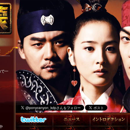
!
tで一
中